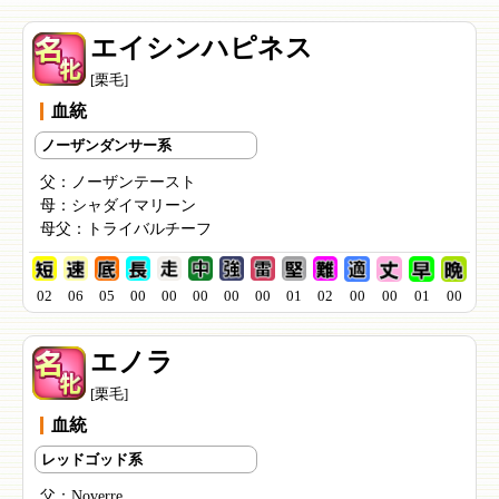
エイシンハピネス
[栗毛]
血統
ノーザンダンサー系
父：
ノーザンテースト
母：
シャダイマリーン
母父：
トライバルチーフ
02
06
05
00
00
00
00
00
01
02
00
00
01
00
エノラ
[栗毛]
血統
レッドゴッド系
父：
Noverre