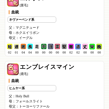
[栗毛]
血統
ネヴァーベンド系
父：
マグニテュード
母：
ホクエイリボン
母父：
イーグル
02
01
04
04
00
00
00
00
00
02
02
00
00
00
エンブレイスマイン
[鹿毛]
血統
ヒムヤー系
父：
Holy Bull
母：
フォールスライト
母父：
トーヨーリファール