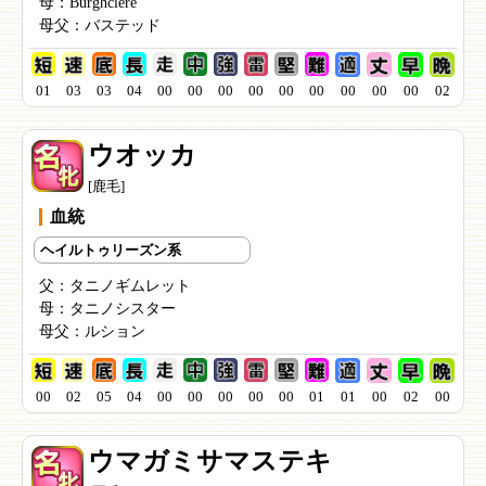
母：
Burghclere
母父：
バステッド
01
03
03
04
00
00
00
00
00
00
00
00
00
02
ウオッカ
[鹿毛]
血統
ヘイルトゥリーズン系
父：
タニノギムレット
母：
タニノシスター
母父：
ルション
00
02
05
04
00
00
00
00
00
01
01
00
02
00
ウマガミサマステキ