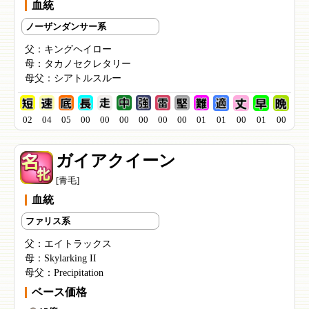
血統
ノーザンダンサー系
父：
キングヘイロー
母：
タカノセクレタリー
母父：
シアトルスルー
02
04
05
00
00
00
00
00
00
01
01
00
01
00
ガイアクイーン
[青毛]
血統
ファリス系
父：
エイトラックス
母：
Skylarking II
母父：
Precipitation
ベース価格