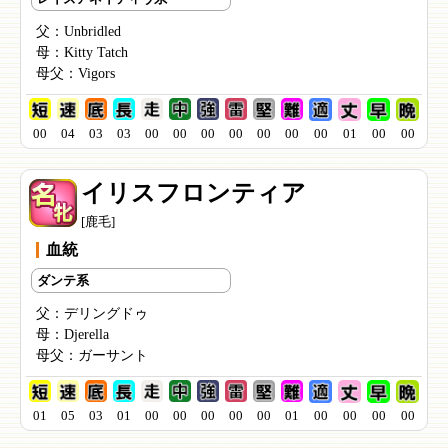
父：
Unbridled
母：
Kitty Tatch
母父：
Vigors
00
04
03
03
00
00
00
00
00
00
00
01
00
00
イリスフロンティア
[鹿毛]
血統
ダンテ系
父：
デリングドゥ
母：
Djerella
母父：
ガーサント
01
05
03
01
00
00
00
00
00
01
00
00
00
00