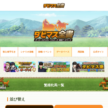
初心者手引き
シナリオ攻略
攻略/イベント
データベース
用語集
公式サイト
繁殖牝馬一覧
並び替え