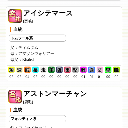
アイシテマース
[栗毛]
血統
トムフール系
父：
ティムタム
母：
アマゾンウォリアー
母父：
Khaled
02
02
04
02
00
00
00
00
00
01
01
01
00
00
アストンマーチャン
[鹿毛]
血統
フォルティノ系