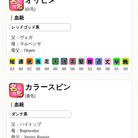
オリヒメ
[白毛]
血統
レッドゴッド系
父：
ヴェガ
母：
マルペンサ
母父：
Orpen
03
00
02
00
00
00
00
00
00
02
00
00
01
00
カラースピン
[鹿毛]
血統
ダンテ系
父：
ハイトップ
母：
Reprocolor
母父：
Jimmy Reppin