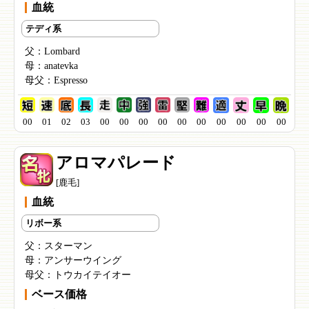
血統
テディ系
父：
Lombard
母：
anatevka
母父：
Espresso
00
01
02
03
00
00
00
00
00
00
00
00
00
00
アロマパレード
[鹿毛]
血統
リボー系
父：
スターマン
母：
アンサーウイング
母父：
トウカイテイオー
ベース価格