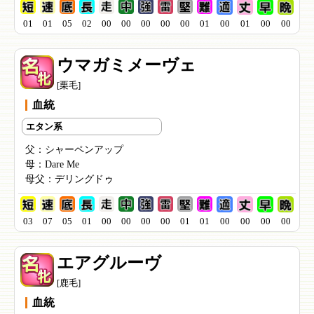
01
01
05
02
00
00
00
00
00
01
00
01
00
00
ウマガミメーヴェ
[栗毛]
血統
エタン系
父：
シャーペンアップ
母：
Dare Me
母父：
デリングドゥ
03
07
05
01
00
00
00
00
01
01
00
00
00
00
エアグルーヴ
[鹿毛]
血統