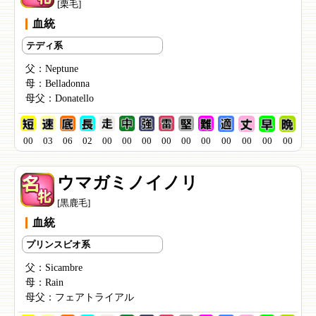
[栗毛]
血統
テディ系
父：
Neptune
母：
Belladonna
母父：
Donatello
00
03
06
02
00
00
00
00
00
00
00
00
00
00
ウマガミノイノリ
[黒鹿毛]
血統
プリンスビオ系
父：
Sicambre
母：
Rain
母父：
フェアトライアル