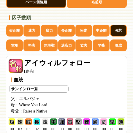
ベース価格順
名前順
因子数順
短距離
速力
底力
長距離
疾走
中距離
強芯
雷駆
堅実
気性難
適応力
丈夫
早熟
晩成
アイウィルフォロー
[鹿毛]
血統
サンインロー系
父：
エルバジェ
母：
Where You Lead
母父：
Raise a Native
00
03
03
02
00
00
00
00
00
00
00
00
00
00