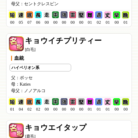
母父：
セントクレスピン
00
05
07
06
00
00
00
00
00
01
02
01
00
01
キョウイチプリティー
[白毛]
血統
ハイペリオン系
父：
ポッセ
母：
Katies
母父：
ノノアルコ
01
04
02
02
00
00
00
00
00
01
01
01
00
00
キョウエイタップ
[鹿毛]