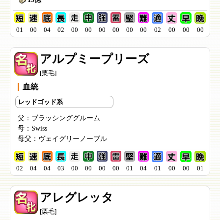
01
00
04
02
00
00
00
00
00
00
02
00
00
00
アルプミープリーズ
[栗毛]
血統
レッドゴッド系
父：
ブラッシンググルーム
母：
Swiss
母父：
ヴェイグリーノーブル
02
04
04
03
00
00
00
00
01
04
01
00
00
01
アレグレッタ
[栗毛]