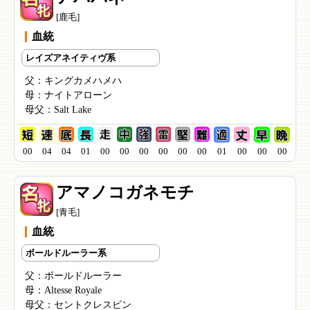
[鹿毛]
血統
レイズアネイティヴ系
父：
キングカメハメハ
母：
ナイトアローン
母父：
Salt Lake
00
04
04
01
00
00
00
00
00
00
01
00
00
00
アマノコガネモチ
[青毛]
血統
ボールドルーラー系
父：
ボールドルーラー
母：
Altesse Royale
母父：
セントクレスピン