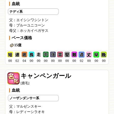
血統
テディ系
父：
エイシンワシントン
母：
ブルーユニコーン
母父：
ホッカイペガサス
ベース価格
15億
00
02
04
00
00
00
00
00
00
00
02
00
00
00
キャンペンガール
[鹿毛]
血統
ノーザンダンサー系
父：
マルゼンスキー
母：
レディーシラオキ