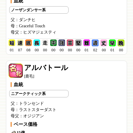
血統
ノーザンダンサー系
父：
ダンチヒ
母：
Graceful Touch
母父：
ヒズマジェスティ
01
07
08
00
00
00
00
00
00
01
02
00
01
00
アルバトール
[鹿毛]
血統
ニアークティック系
父：
トランセンド
母：
ラストスターダスト
母父：
オジジアン
ベース価格
15億