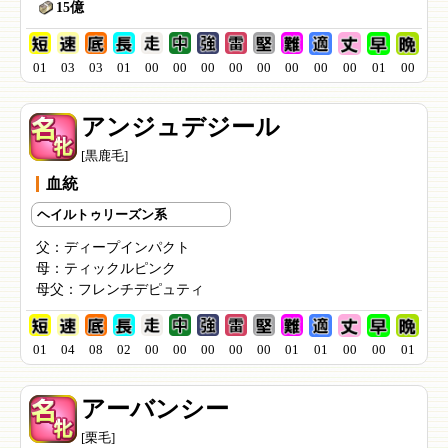
15億
01
03
03
01
00
00
00
00
00
00
00
00
01
00
アンジュデジール
[黒鹿毛]
血統
ヘイルトゥリーズン系
父：
ディープインパクト
母：
ティックルピンク
母父：
フレンチデピュティ
01
04
08
02
00
00
00
00
00
01
01
00
00
01
アーバンシー
[栗毛]