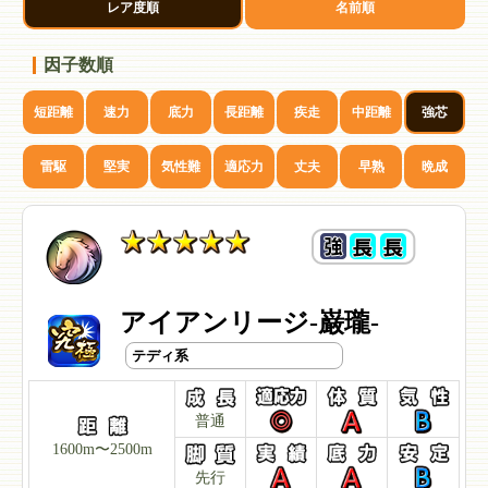
レア度順
名前順
因子数順
短距離
速力
底力
長距離
疾走
中距離
強芯
雷駆
堅実
気性難
適応力
丈夫
早熟
晩成
アイアンリージ-巌瓏-
テディ系
普通
1600m〜2500m
先行