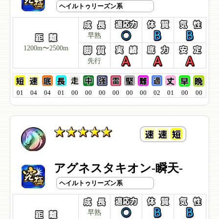
ヘイルトゥリーズン系
早熟
1200m〜2500m
先行
01
04
04
01
00
00
00
00
00
00
02
01
00
00
アグネスタキオン-瞬天-
ヘイルトゥリーズン系
早熟