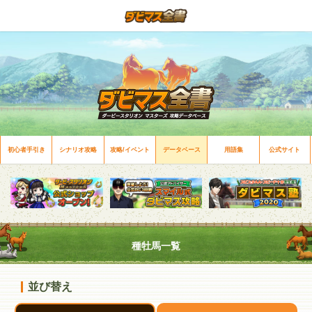
初心者手引き
シナリオ攻略
攻略/イベント
データベース
用語集
公式サイト
種牡馬一覧
並び替え