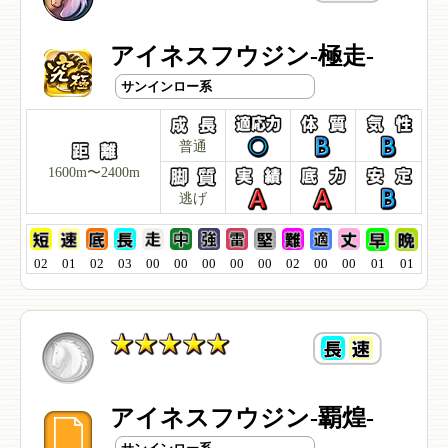
アイネスフウジン-極走-
サンインロー系
普通
1600m〜2400m
逃げ
02
01
02
03
00
00
00
00
00
02
00
00
01
01
アイネスフウジン-覇煌-