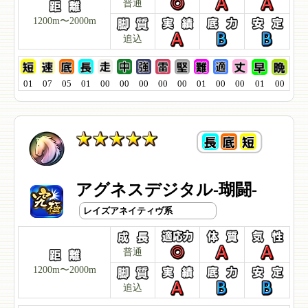
普通
1200m〜2000m
追込
01
07
05
01
00
00
00
00
00
01
00
00
01
00
アグネスデジタル-瑚闘-
レイズアネイティヴ系
普通
1200m〜2000m
追込