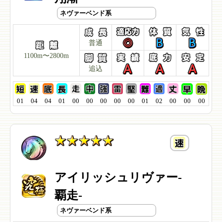
ネヴァーベンド系
普通
1100m〜2800m
追込
01
04
04
01
00
00
00
00
00
01
02
00
00
00
アイリッシュリヴァー-
覇走-
ネヴァーベンド系