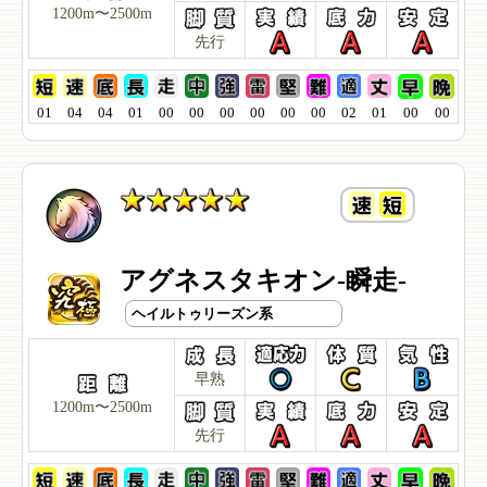
1200m〜2500m
先行
01
04
04
01
00
00
00
00
00
00
02
01
00
00
アグネスタキオン-瞬走-
ヘイルトゥリーズン系
早熟
1200m〜2500m
先行