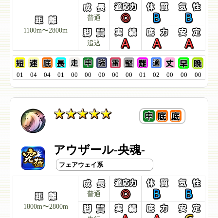
普通
1100m〜2800m
追込
01
04
04
01
00
00
00
00
00
01
02
00
00
00
アウザール-央魂-
フェアウェイ系
普通
1800m〜2800m