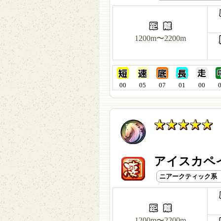
1200m〜2200m
00
05
07
01
00
アイスカペイ
ニアークティック系
1200m〜2200m