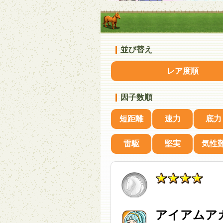
並び替え
レア度順
因子数順
短距離
速力
底力
雷駆
堅実
気性
アイアムア