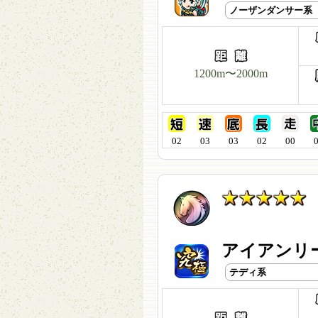
ノーザンダンサー系
1200m〜2000m
02
03
03
02
00
アイアンリー
テディ系