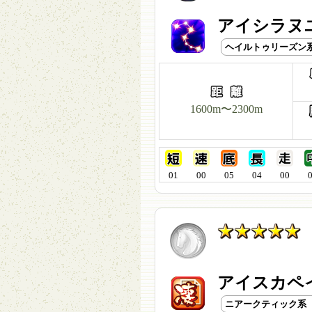
アイシラヌユ
ヘイルトゥリーズン
1600m〜2300m
01
00
05
04
00
アイスカペイ
ニアークティック系