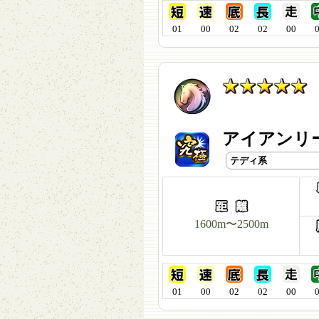
01
00
02
02
00
アイアンリー
テディ系
1600m〜2500m
01
00
02
02
00