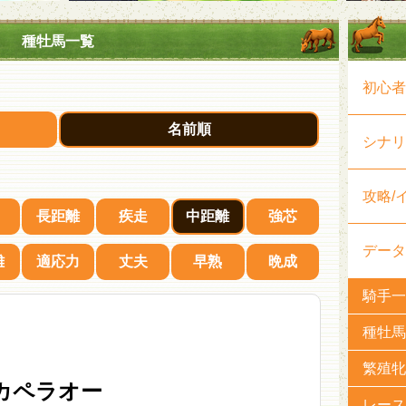
種牡馬一覧
初心者
名前順
シナリ
攻略/
長距離
疾走
中距離
強芯
データ
難
適応力
丈夫
早熟
晩成
騎手一
種牡馬
繁殖牝
カペラオー
レース