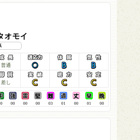
タオモイ
系
普通
差し
00
00
00
00
03
01
00
01
00