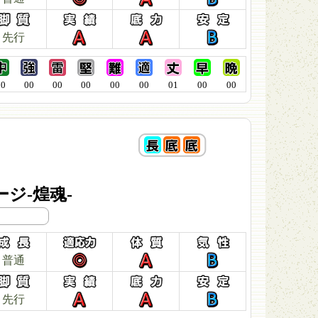
先行
00
00
00
00
00
00
01
00
00
ジ-煌魂-
普通
先行