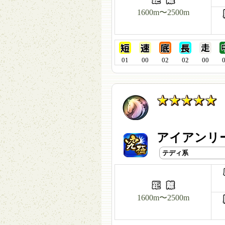
1600m〜2500m
01
00
02
02
00
アイアンリー
テディ系
1600m〜2500m