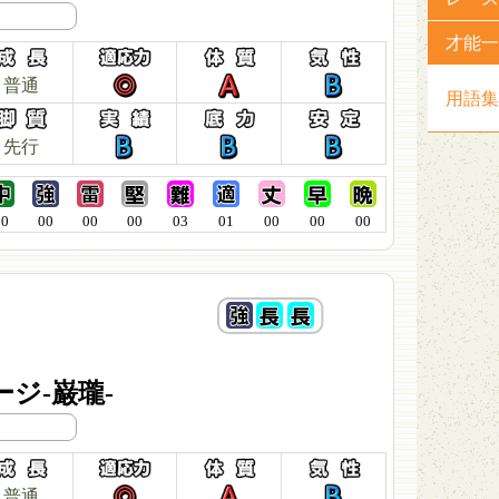
才能一
普通
用語集
先行
00
00
00
00
03
01
00
00
00
ジ-巌瓏-
普通