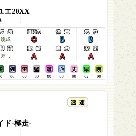
エ20XX
系
晩成
差し
00
00
00
00
00
00
00
02
00
ド-極走-