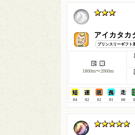
アイカタカ
プリンスリーギフト
1800m〜2000m
04
02
02
01
00