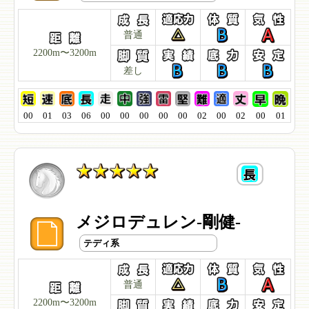
普通
2200m〜3200m
差し
00
01
03
06
00
00
00
00
00
02
00
02
00
01
メジロデュレン-剛健-
テディ系
普通
2200m〜3200m