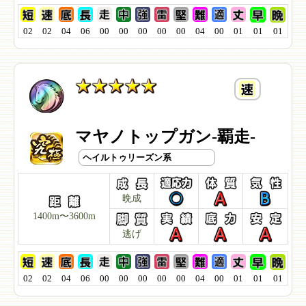
02
02
04
06
00
00
00
00
00
04
00
01
01
01
マヤノトップガン-覇走-
ヘイルトゥリーズン系
晩成
1400m〜3600m
逃げ
02
02
04
06
00
00
00
00
00
04
00
01
01
01