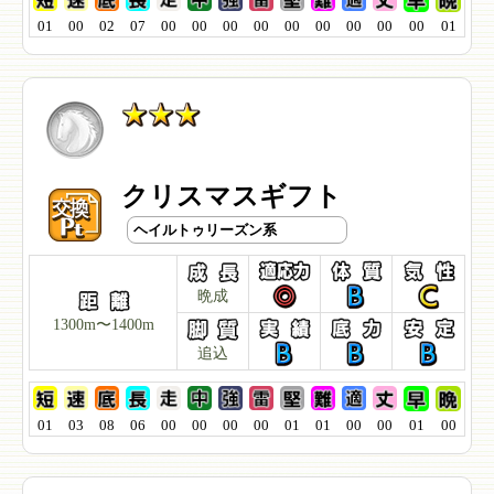
01
00
02
07
00
00
00
00
00
00
00
00
00
01
クリスマスギフト
ヘイルトゥリーズン系
晩成
1300m〜1400m
追込
01
03
08
06
00
00
00
00
01
01
00
00
01
00