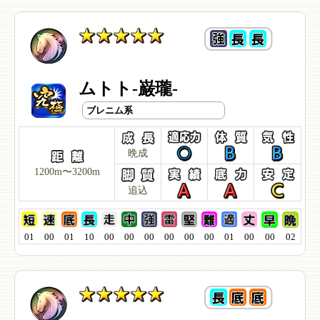
ムトト-巌瓏-
ブレニム系
晩成
1200m〜3200m
追込
01
00
01
10
00
00
00
00
00
00
01
00
00
02