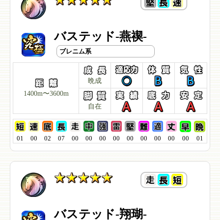
バステッド-燕禊-
ブレニム系
晩成
1400m〜3600m
自在
01
00
02
07
00
00
00
00
00
00
00
00
00
01
バステッド-翔瑚-