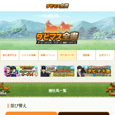
初心者手引き
シナリオ攻略
攻略/イベント
データベース
用語集
公式サイト
種牡馬一覧
並び替え