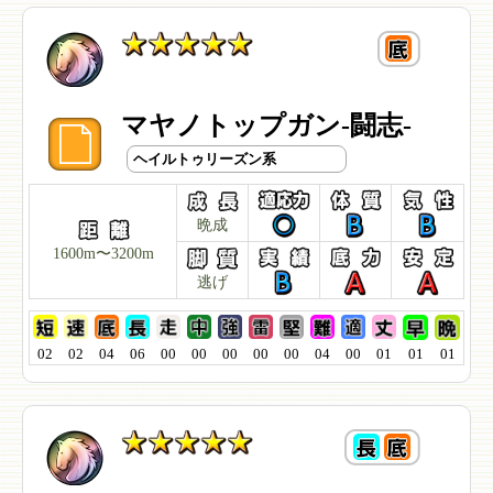
マヤノトップガン-闘志-
ヘイルトゥリーズン系
晩成
1600m〜3200m
逃げ
02
02
04
06
00
00
00
00
00
04
00
01
01
01