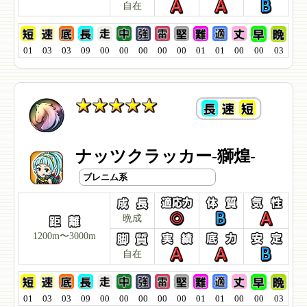
自在
01
03
03
09
00
00
00
00
00
01
01
00
00
03
ナッツクラッカー-獅煌-
ブレニム系
晩成
1200m〜3000m
自在
01
03
03
09
00
00
00
00
00
01
01
00
00
03