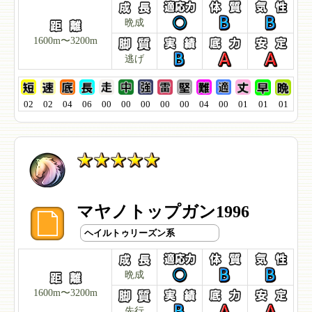
晩成
1600m〜3200m
逃げ
02
02
04
06
00
00
00
00
00
04
00
01
01
01
マヤノトップガン1996
ヘイルトゥリーズン系
晩成
1600m〜3200m
先行