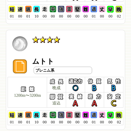
01
00
01
10
00
00
00
00
00
00
01
00
00
02
ムトト
ブレニム系
晩成
1200m〜3200m
追込
01
00
01
10
00
00
00
00
00
00
01
00
00
02