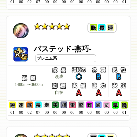
01
00
02
07
00
00
00
00
00
00
00
00
00
01
バステッド-燕巧-
ブレニム系
晩成
1400m〜3600m
自在
01
00
02
07
00
00
00
00
00
00
00
00
00
01