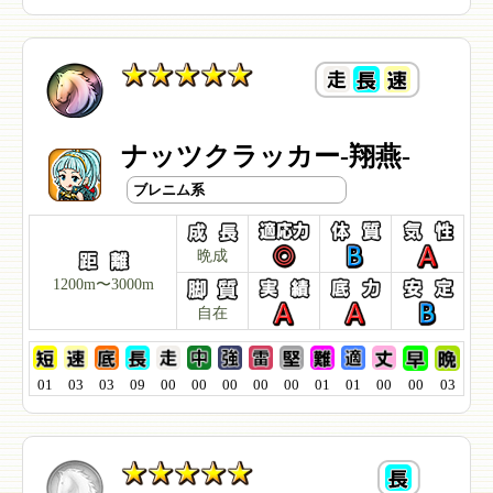
ナッツクラッカー-翔燕-
ブレニム系
晩成
1200m〜3000m
自在
01
03
03
09
00
00
00
00
00
01
01
00
00
03